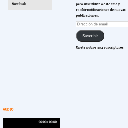
Facebook
para suscribirte a este sitio y
recibir notificaciones de nuevas
publicaciones.
Dirección
de
email
Suscribir
Únete a otros 304 suscriptores
AUDIO
00:00 / 00:00