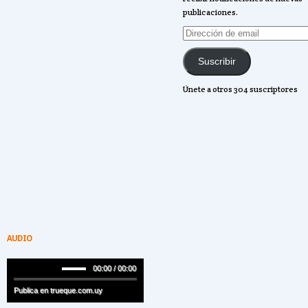
publicaciones.
Dirección
de
email
Suscribir
Únete a otros 304 suscriptores
AUDIO
00:00 / 00:00
Publica en trueque.com.uy