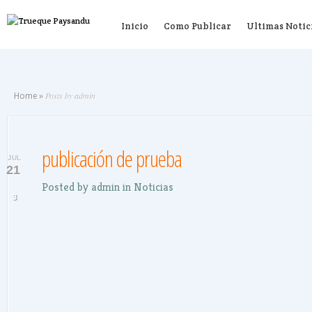
Inicio
Como Publicar
Ultimas Notic
Posts by admin
Home
»
publicación de prueba
JUL
21
Posted by
admin
in
Noticias
3