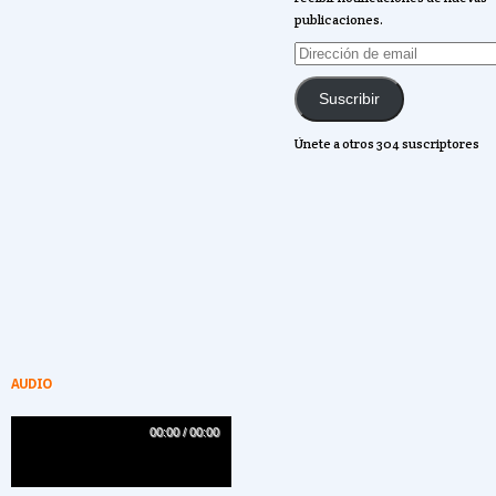
publicaciones.
Dirección
de
email
Suscribir
Únete a otros 304 suscriptores
AUDIO
00:00 / 00:00
AA