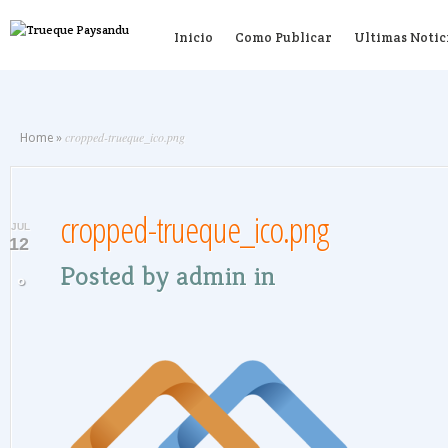
Inicio
Como Publicar
Ultimas Notic
cropped-trueque_ico.png
Home
»
cropped-trueque_ico.png
JUL
12
Posted by
admin
in
0