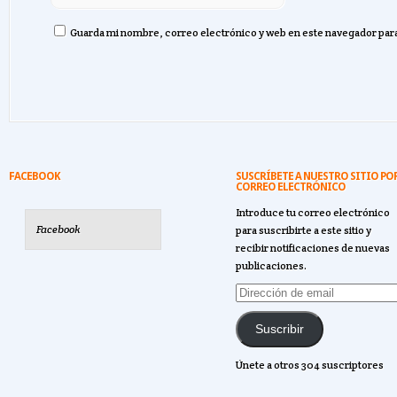
Guarda mi nombre, correo electrónico y web en este navegador par
FACEBOOK
SUSCRÍBETE A NUESTRO SITIO PO
CORREO ELECTRÓNICO
Introduce tu correo electrónico
Facebook
para suscribirte a este sitio y
recibir notificaciones de nuevas
publicaciones.
Dirección
de
email
Suscribir
Únete a otros 304 suscriptores