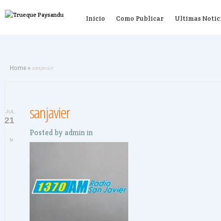
Inicio
Como Publicar
Ultimas Notic
sanjavier
Home
»
sanjavier
JUL
21
Posted by
admin
in
0