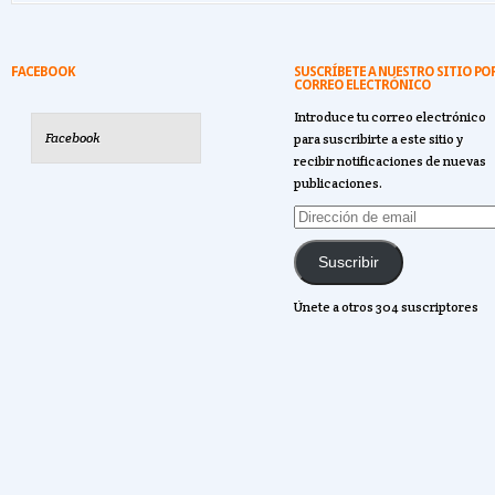
FACEBOOK
SUSCRÍBETE A NUESTRO SITIO PO
CORREO ELECTRÓNICO
Introduce tu correo electrónico
Facebook
para suscribirte a este sitio y
recibir notificaciones de nuevas
publicaciones.
Dirección
de
email
Suscribir
Únete a otros 304 suscriptores