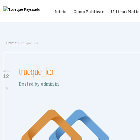
Inicio
Como Publicar
Ultimas Notic
trueque_ico
Home
»
trueque_ico
JUL
12
Posted by
admin
in
0