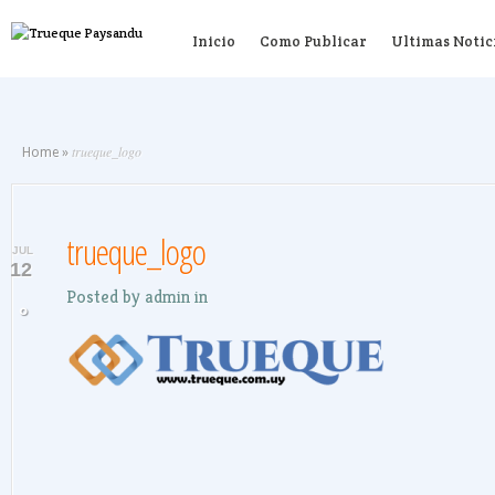
Inicio
Como Publicar
Ultimas Notic
trueque_logo
Home
»
trueque_logo
JUL
12
Posted by
admin
in
0