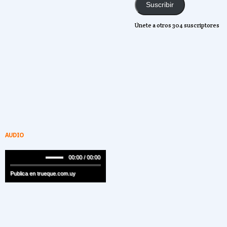
email
Suscribir
Únete a otros 304 suscriptores
AUDIO
00:00 / 00:00
Publica en trueque.com.uy